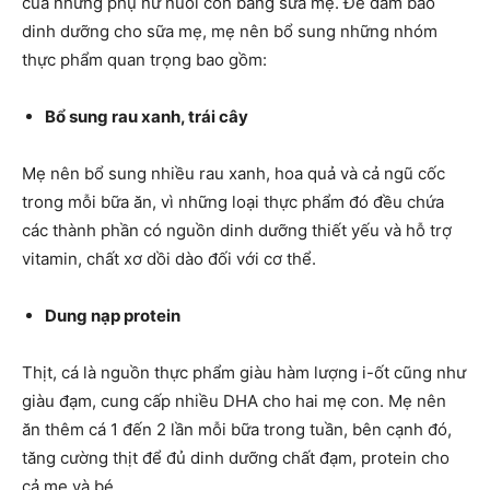
của những phụ nữ nuôi con bằng sữa mẹ. Để đảm bảo
dinh dưỡng cho sữa mẹ, mẹ nên bổ sung những nhóm
thực phẩm quan trọng bao gồm:
Bổ sung rau xanh, trái cây
Mẹ nên bổ sung nhiều rau xanh, hoa quả và cả ngũ cốc
trong mỗi bữa ăn, vì những loại thực phẩm đó đều chứa
các thành phần có nguồn dinh dưỡng thiết yếu và hỗ trợ
vitamin, chất xơ dồi dào đối với cơ thể.
Dung nạp protein
Thịt, cá là nguồn thực phẩm giàu hàm lượng i-ốt cũng như
giàu đạm, cung cấp nhiều DHA cho hai mẹ con. Mẹ nên
ăn thêm cá 1 đến 2 lần mỗi bữa trong tuần, bên cạnh đó,
tăng cường thịt để đủ dinh dưỡng chất đạm, protein cho
cả mẹ và bé.