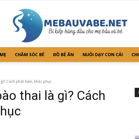
 MẸ
CHĂM SÓC BÉ
ĐỒ BÉ ĂN
NUÔI DẠY CON CÁI
CHI
Mebauvabe.net
 gì? Cách phát hiện, khắc phục
ào thai là gì? Cách
phục
–