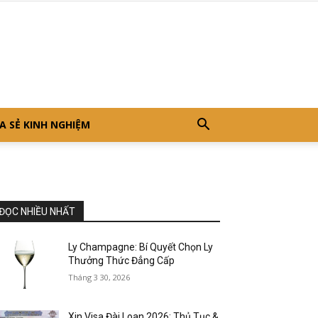
A SẺ KINH NGHIỆM
ĐỌC NHIỀU NHẤT
Ly Champagne: Bí Quyết Chọn Ly
Thưởng Thức Đẳng Cấp
Tháng 3 30, 2026
Xin Visa Đài Loan 2026: Thủ Tục &