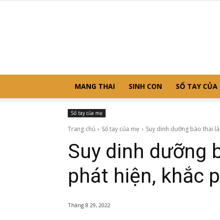
MANG THAI
SINH CON
SỔ TAY CỦA
Sổ tay của mẹ
Trang chủ
Sổ tay của mẹ
Suy dinh dưỡng bào thai là
Suy dinh dưỡng b
phát hiện, khắc 
Tháng 8 29, 2022