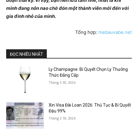
đoạn thai kỳ. Vì vậy, bạn nên lưu tâm nhé, nhất là khi
mình đang nôn nao chờ đón một thành viên mới đến với
gia đình nhỏ của mình.
Tổng hợp:
mebauvabe.net
ĐỌC NHIỀU NHẤT
Ly Champagne: Bí Quyết Chọn Ly Thưởng
Thức Đẳng Cấp
Tháng 3 30, 2026
Xin Visa Đài Loan 2026: Thủ Tục & Bí Quyết
Đậu 99%
Tháng 3 18, 2026