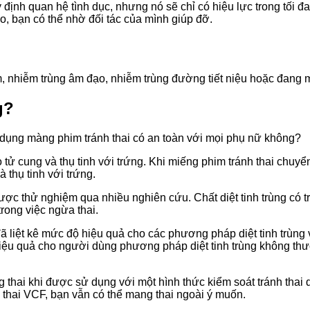
định quan hệ tình dục, nhưng nó sẽ chỉ có hiệu lực trong tối đa
o, bạn có thể nhờ đối tác của mình giúp đỡ.
cho
 nhiễm trùng âm đạo, nhiễm trùng đường tiết niệu hoặc đang m
g?
 dụng màng phim tránh thai có an toàn với mọi phụ nữ không?
mẹ
ào tử cung và thụ tinh với trứng. Khi miếng phim tránh thai chuy
 thụ tinh với trứng.
được thử nghiệm qua nhiều nghiên cứu. Chất diệt tinh trùng có
rong việc ngừa thai.
iệt kê mức độ hiệu quả cho các phương pháp diệt tinh trùng với
và
ệu quả cho người dùng phương pháp diệt tinh trùng không thườ
 thai khi được sử dụng với một hình thức kiểm soát tránh thai
thai VCF, bạn vẫn có thể mang thai ngoài ý muốn.