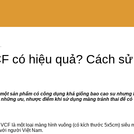
–
.
CF có hiệu quả? Cách sử
Chia
là một sản phẩm có công dụng khá giống bao cao su nhưng l
hư những ưu, nhược điểm khi sử dụng màng tránh thai để có 
sẻ
hai VCF là một loại màng hình vuông (có kích thước 5x5cm) s
 với người Việt Nam.