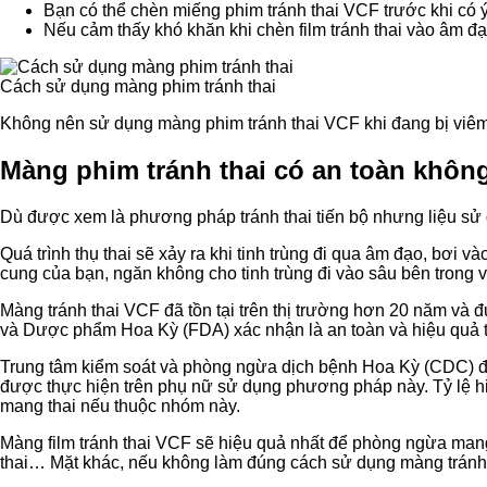
Bạn có thể chèn miếng phim tránh thai VCF trước khi có ý 
Nếu cảm thấy khó khăn khi chèn film tránh thai vào âm đạ
Cách sử dụng màng phim tránh thai
Không nên sử dụng màng phim tránh thai VCF khi đang bị viêm,
Màng phim tránh thai có an toàn khôn
Dù được xem là phương pháp tránh thai tiến bộ nhưng liệu sử
Quá trình thụ thai sẽ xảy ra khi tinh trùng đi qua âm đạo, bơi v
cung của bạn, ngăn không cho tinh trùng đi vào sâu bên trong và
Màng tránh thai VCF đã tồn tại trên thị trường hơn 20 năm và 
và Dược phẩm Hoa Kỳ (FDA) xác nhận là an toàn và hiệu quả t
Trung tâm kiểm soát và phòng ngừa dịch bệnh Hoa Kỳ (CDC) đã l
được thực hiện trên phụ nữ sử dụng phương pháp này. Tỷ lệ hi
mang thai nếu thuộc nhóm này.
Màng film tránh thai VCF sẽ hiệu quả nhất để phòng ngừa mang
thai… Mặt khác, nếu không làm đúng cách sử dụng màng tránh 