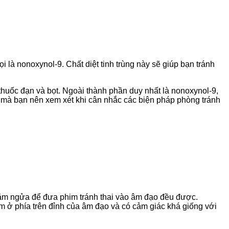
là nonoxynol-9. Chất diệt tinh trùng này sẽ giúp bạn tránh
, thuốc đạn và bọt. Ngoài thành phần duy nhất là nonoxynol-9,
n mà bạn nên xem xét khi cân nhắc các biện pháp phòng tránh
 nằm ngửa để đưa phim tránh thai vào âm đạo đều được.
m ở phía trên đỉnh của âm đạo và có cảm giác khá giống với