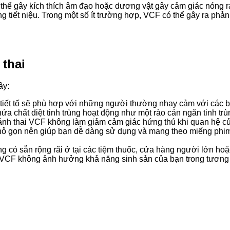
hể gây kích thích âm đạo hoặc dương vật gây cảm giác nóng rát
tiết niệu. Trong một số ít trường hợp, VCF có thể gây ra phản
bé
thai
ây:
tiết tố sẽ phù hợp với những người thường nhạy cảm với các bi
 chất diệt tinh trùng hoạt động như một rào cản ngăn tinh trù
ánh thai VCF không làm giảm cảm giác hứng thú khi quan hệ củ
hỏ gọn nên giúp bạn dễ dàng sử dụng và mang theo miếng phim 
 có sẵn rộng rãi ở tại các tiệm thuốc, cửa hàng người lớn hoặ
 VCF không ảnh hưởng khả năng sinh sản của bạn trong tương lai