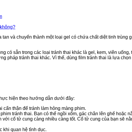
bí
m
 không?
và chuyển thành một loại gel có chứa chất diệt tinh trùng gọi 
quyết
ng có sẵn trong các loại tránh thai khác là gel, kem, viên uống
pháp tránh thai khác. Vì thế, dùng film tránh thai là lựa chọ
hàng
thực hiện theo hướng dẫn dưới đây:
ai cẩn thận để tránh làm hỏng màng phim.
 phim tránh thai. Bạn có thể ngồi xổm, gác chân lên ghế hoặc
n với cổ tử cung càng nhiều càng tốt. Cổ tử cung của bạn sẽ nằ
đầu
c khi quan hệ tình dục.