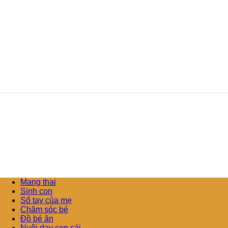
Mang thai
Sinh con
Sổ tay của mẹ
Chăm sóc bé
Đồ bé ăn
Nuôi dạy con cái