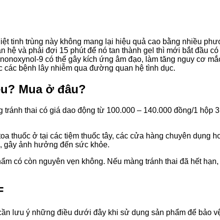
iệt tinh trùng này không mang lại hiệu quả cao bằng nhiều ph
 hệ và phải đợi 15 phút để nó tan thành gel thì mới bắt đầu c
onoxynol-9 có thể gây kích ứng âm đạo, làm tăng nguy cơ mắc 
c các bệnh lây nhiễm qua đường quan hệ tình dục.
iêu? Mua ở đâu?
 tránh thai có giá dao động từ 100.000 – 140.000 đồng/1 hộp 3 
oa thuốc ở tại các tiệm thuốc tây, các cửa hàng chuyên dụng 
ả, gây ảnh hưởng đến sức khỏe.
m có còn nguyên vẹn không. Nếu màng tránh thai đã hết hạn, 
F
ần lưu ý những điều dưới đây khi sử dụng sản phẩm để bảo vệ