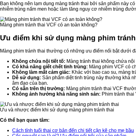
Bạn không nên lạm dụng màng tránh thai bởi sản phẩm này có t
nhiễm trùng nấm men hoặc làm tăng nguy cơ nhiễm trùng đường 
Màng phim tránh thai VCF có an toàn không?
Ưu điểm khi sử dụng màng phim tránh 
Màng phim tránh thai thường có những ưu điểm nổi bật dưới đ
Không chứa nội tiết tố:
Màng tránh thai không chứa nội 
Có khả năng giết chết tinh trùng:
Màng phim VCF có chứa
Không làm mất cảm giác:
Khác với bao cao su, màng tr
Dễ sử dụng:
Sản phẩm diệt tinh trùng này thường khá n
âm đạo của bạn.
Có sẵn trên thị trường:
Màng phim tránh thai VCF thường
Không ảnh hưởng khả năng sinh sản:
Phim tránh thai
Ưu và nhược điểm khi sử dụng màng phim tránh thai
Có thể bạn quan tâm:
Cách tính tuổi thai cơ bản đến chi tiết cặn kẽ cho mẹ bầu
Cốc nguyệt san là gì? Ưu điểm nổi trội của sản phẩm