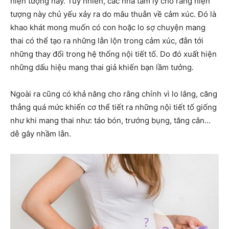
hiện tượng này. Tuy nhiên, các nhà tâm lý cho rằng hiện
tượng này chủ yếu xảy ra do mâu thuẫn về cảm xúc. Đó là
khao khát mong muốn có con hoặc lo sợ chuyện mang
thai có thể tạo ra những lẫn lộn trong cảm xúc, đẫn tới
những thay đổi trong hệ thống nội tiết tố. Do đó xuất hiện
những dấu hiệu mang thai giả khiến bạn lầm tưởng.
Ngoài ra cũng có khả năng cho rằng chính vì lo lắng, căng
thẳng quá mức khiến cơ thể tiết ra những nội tiết tố giống
như khi mang thai như: táo bón, trướng bụng, tăng cân…
dễ gây nhầm lẫn.