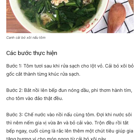
Canh cải bó xôi nấu tôm
Các bước thực hiện
Bước 1: Tôm tươi sau khi rửa sạch cho lột vỏ. Cải bó xôi bỏ
gốc cắt thành từng khúc rửa sạch.
Bước 2: Bắt nồi lên bếp đun nóng dầu, phi thơm hành tím,
cho tôm vào đảo thật đều.
Bước 3: Chế nước vào nồi nấu cùng tôm. Đợi khi nước sôi
thì nêm nếm gia vị vừa ăn và bỏ cải vào. Trộn đều rồi tắt
bếp ngay, cuối cùng là rắc lên thêm một chút tiêu giúp gia
tăng hương vị cho món ngon từ cải bó xôi này