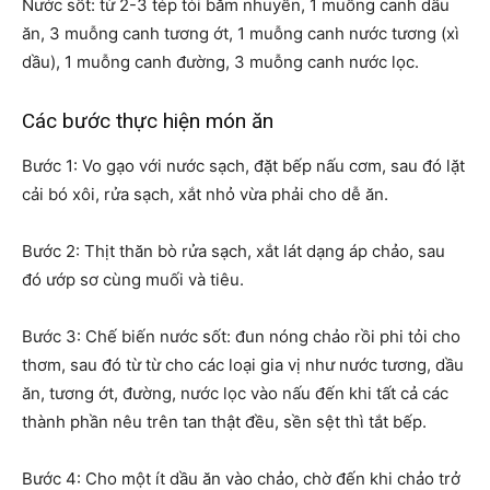
Nước sốt: từ 2-3 tép tỏi băm nhuyễn, 1 muỗng canh dầu
ăn, 3 muỗng canh tương ớt, 1 muỗng canh nước tương (xì
dầu), 1 muỗng canh đường, 3 muỗng canh nước lọc.
Các bước thực hiện món ăn
Bước 1: Vo gạo với nước sạch, đặt bếp nấu cơm, sau đó lặt
cải bó xôi, rửa sạch, xắt nhỏ vừa phải cho dễ ăn.
Bước 2: Thịt thăn bò rửa sạch, xắt lát dạng áp chảo, sau
đó ướp sơ cùng muối và tiêu.
Bước 3: Chế biến nước sốt: đun nóng chảo rồi phi tỏi cho
thơm, sau đó từ từ cho các loại gia vị như nước tương, dầu
ăn, tương ớt, đường, nước lọc vào nấu đến khi tất cả các
thành phần nêu trên tan thật đều, sền sệt thì tắt bếp.
Bước 4: Cho một ít dầu ăn vào chảo, chờ đến khi chảo trở