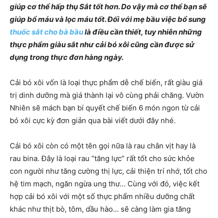
giúp cơ thể hấp thụ Sắt tốt hơn. Do vậy mà cơ thể bạn sẽ
giúp bổ máu và lọc máu tốt. Đối với mẹ bầu việc bổ sung
thuốc sắt cho bà bầu
là điều cần thiết, tuy nhiên những
thực phẩm giàu sắt như cải bó xôi cũng cần được sử
dụng trong thực đơn hàng ngày.
Cải bó xôi vốn là loại thực phẩm dễ chế biến, rất giàu giá
trị dinh dưỡng mà giá thành lại vô cùng phải chăng. Vườn
Nhiên sẽ mách bạn bí quyết chế biến 6 món ngon từ cải
bó xôi cực kỳ đơn giản qua bài viết dưới đây nhé.
Cải bó xôi còn có một tên gọi nữa là rau chân vịt hay là
rau bina. Đây là loại rau “tăng lực” rất tốt cho sức khỏe
con người như tăng cường thị lực, cải thiện trí nhớ, tốt cho
hệ tim mạch, ngăn ngừa ung thư… Cùng với đó, việc kết
hợp cải bó xôi với một số thực phẩm nhiều dưỡng chất
khác như thịt bò, tôm, dầu hào… sẽ càng làm gia tăng