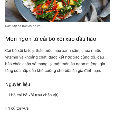
Cơm thịt bò trộn cải bó xôi
Món ngon từ cải bó xôi xào dầu hào
Cải bó xôi là loại thảo mộc màu xanh sẫm, chứa nhiều
vitamin và khoáng chất, được kết hợp xào cùng tỏi, dầu
hào chắc chắn sẽ mang lại một món ăn ngon miệng, gia
tăng sức hấp dẫn khó cưỡng cho bữa ăn gia đình bạn.
Nguyên liệu
– 1 bó cải bó xôi (rau chân vịt).
– 1 củ tỏi vừa