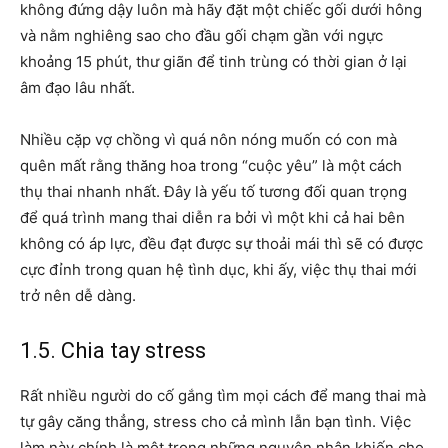
không đứng dậy luôn mà hãy đặt một chiếc gối dưới hông
và nằm nghiêng sao cho đầu gối chạm gần với ngực
khoảng 15 phút, thư giãn để tinh trùng có thời gian ở lại
âm đạo lâu nhất.
Nhiều cặp vợ chồng vì quá nôn nóng muốn có con mà
quên mất rằng thăng hoa trong “cuộc yêu” là một cách
thụ thai nhanh nhất. Đây là yếu tố tương đối quan trọng
để quá trình mang thai diễn ra bởi vì một khi cả hai bên
không có áp lực, đều đạt được sự thoải mái thì sẽ có được
cực đỉnh trong quan hệ tình dục, khi ấy, việc thụ thai mới
trở nên dễ dàng.
1.5. Chia tay stress
Rất nhiều người do cố gắng tìm mọi cách để mang thai mà
tự gây căng thẳng, stress cho cả mình lẫn bạn tình. Việc
làm này chính là một trong những nguyên nhân khiến cho