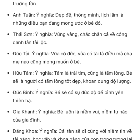
trường tồn.
Anh Tuấn: Ý nghĩa: Đẹp đẽ, thông minh, lịch lãm là
những điều bạn đang mong ước ở bé đó.
Thái Sơn: Ý nghĩa: Vững vàng, chắc chắn cả về công
danh lẫn tài lộc.
Ðức Tài: Ý nghĩa: Vừa có đức, vừa có tài là điều mà cha
mẹ nào cũng mong muốn ở bé.
Hữu Tâm: Ý nghĩa: Tâm là trái tim, cũng là tấm lòng. Bé
sẽ là người có tấm lòng tốt đẹp, khoan dung độ lượng.
Ðức Bình: Ý nghĩa: Bé sẽ có sự đức độ để bình yên
thiên hạ.
Gia Khánh: Ý nghĩa: Bé luôn là niềm vui, niềm tự hào
của gia đình.
Ðăng Khoa: Ý nghĩa: Cái tên sẽ đi cùng với niềm tin về
tài năng, học vấn và khoa bảng của con trong tương lai.