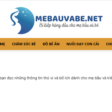
 MẸ
CHĂM SÓC BÉ
ĐỒ BÉ ĂN
NUÔI DẠY CON CÁI
CHI
Mebauvabe.net
n đọc những thông tin thú vị và bổ ích dành cho mẹ bầu và trẻ 
–