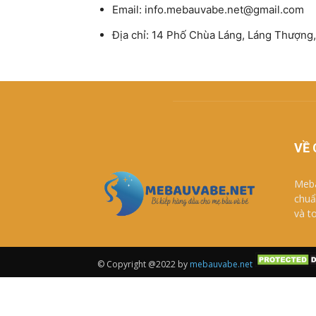
Email:
info.mebauvabe.net@gmail.com
Địa chỉ:
14 Phố Chùa Láng, Láng Thượng,
VỀ 
Meba
chuẩ
và t
© Copyright @2022 by
mebauvabe.net