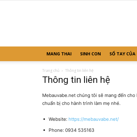
MANG THAI
SINH CON
SỔ TAY CỦA
Trang chủ
Thông tin liên hệ
Thông tin liên hệ
Mebauvabe.net chúng tôi sẽ mang đến cho bạ
chuẩn bị cho hành trình làm mẹ nhé.
Website:
https://mebauvabe.net/
Phone:
0934 535163