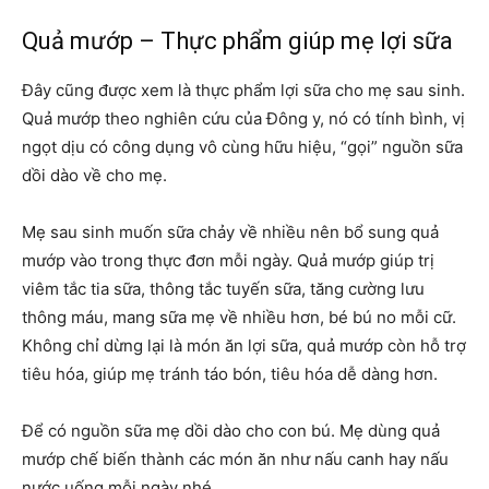
Quả mướp – Thực phẩm giúp mẹ lợi sữa
Đây cũng được xem là thực phẩm lợi sữa cho mẹ sau sinh.
Quả mướp theo nghiên cứu của Đông y, nó có tính bình, vị
ngọt dịu có công dụng vô cùng hữu hiệu, “gọi” nguồn sữa
dồi dào về cho mẹ.
Mẹ sau sinh muốn sữa chảy về nhiều nên bổ sung quả
mướp vào trong thực đơn mỗi ngày. Quả mướp giúp trị
viêm tắc tia sữa, thông tắc tuyến sữa, tăng cường lưu
thông máu, mang sữa mẹ về nhiều hơn, bé bú no mỗi cữ.
Không chỉ dừng lại là món ăn lợi sữa, quả mướp còn hỗ trợ
tiêu hóa, giúp mẹ tránh táo bón, tiêu hóa dễ dàng hơn.
Để có nguồn sữa mẹ dồi dào cho con bú. Mẹ dùng quả
mướp chế biến thành các món ăn như nấu canh hay nấu
nước uống mỗi ngày nhé.