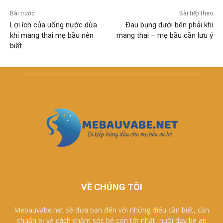
Bài trước
Bài tiếp theo
Lợi ích của uống nước dừa
Đau bụng dưới bên phải khi
khi mang thai mẹ bầu nên
mang thai – mẹ bầu cần lưu ý
biết
VỀ CHÚNG TÔI
Mebauvabe.net sẽ đưa bạn đến với những điều cần biết, cần
chuẩn bị và cách chăm sóc bé con tốt nhất, nuôi dạy bé an