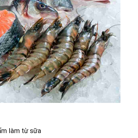
mẹ
và
bé
ẩm làm từ sữa