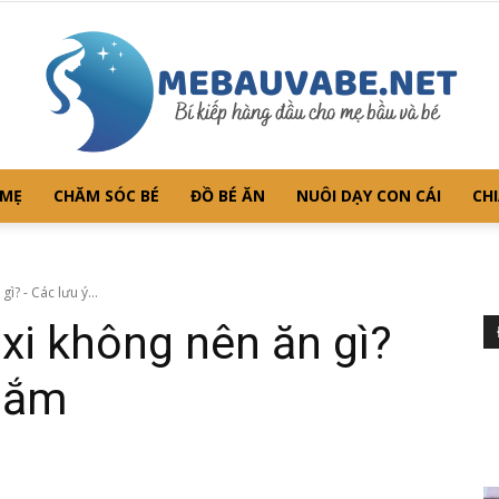
 MẸ
CHĂM SÓC BÉ
ĐỒ BÉ ĂN
NUÔI DẠY CON CÁI
CHI
Mebauvabe.net
ì? - Các lưu ý...
xi không nên ăn gì?
 nắm
–