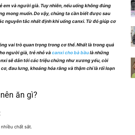
trẻ em và người già. Tuy nhiên, nếu uống không đúng
Chia
ng mong muốn. Do vậy, chúng ta cần biết được sau
ác nguyên tắc nhất định khi uống canxi. Từ đó giúp cơ
g vai trò quan trọng trong cơ thể. Nhất là trong quá
sẻ
ho người già, trẻ nhỏ và
canxi cho bà bầu
là những
anxi sẽ dẫn tới các triệu chứng như xương yếu, còi
ơ, đau lưng, khoáng hóa răng và thậm chí là rối loạn
bí
nên ăn gì?
t
quyết
nhiều chất sắt.