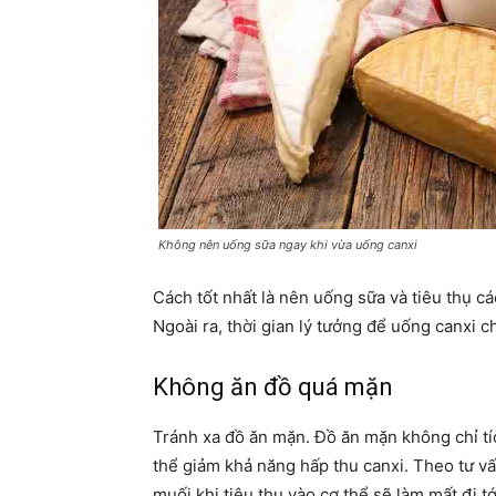
Không nên uống sữa ngay khi vừa uống canxi
Cách tốt nhất là nên uống sữa và tiêu thụ c
Ngoài ra, thời gian lý tưởng để uống canxi ch
Không ăn đồ quá mặn
Tránh xa đồ ăn mặn. Đồ ăn mặn không chỉ tí
thể giảm khả năng hấp thu canxi. Theo tư vấ
muối khi tiêu thụ vào cơ thể sẽ làm mất đi tớ