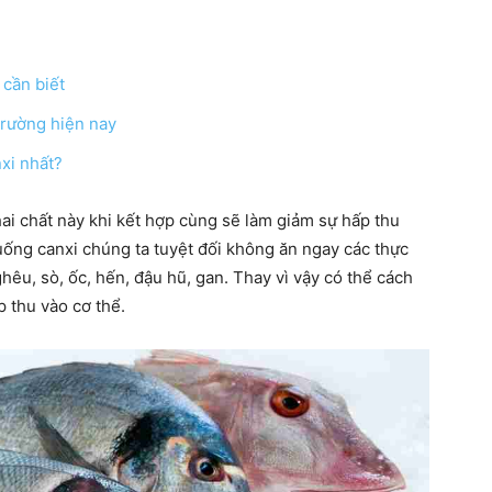
cần biết
hàng
 trường hiện nay
xi nhất?
 hai chất này khi kết hợp cùng sẽ làm giảm sự hấp thu
 uống canxi chúng ta tuyệt đối không ăn ngay các thực
đầu
hêu, sò, ốc, hến, đậu hũ, gan. Thay vì vậy có thể cách
p thu vào cơ thể.
cho