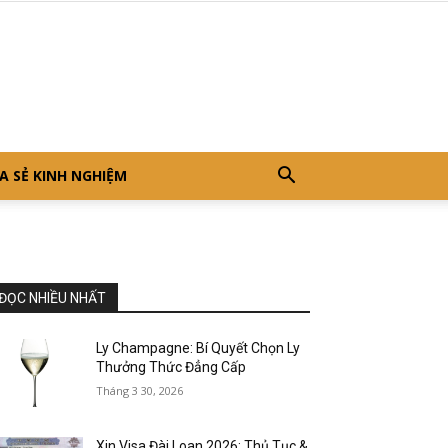
A SẺ KINH NGHIỆM
ĐỌC NHIỀU NHẤT
Ly Champagne: Bí Quyết Chọn Ly
Thưởng Thức Đẳng Cấp
Tháng 3 30, 2026
Xin Visa Đài Loan 2026: Thủ Tục &