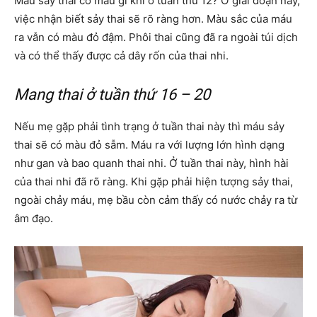
Máu sảy thai có màu gì khi ở tuần thứ 12? Ở giai đoạn này,
việc nhận biết sảy thai sẽ rõ ràng hơn. Màu sắc của máu
ra vẫn có màu đỏ đậm. Phôi thai cũng đã ra ngoài túi dịch
và có thể thấy được cả dây rốn của thai nhi.
Mang thai ở tuần thứ 16 – 20
Nếu mẹ gặp phải tình trạng ở tuần thai này thì máu sảy
thai sẽ có màu đỏ sẫm. Máu ra với lượng lớn hình dạng
như gan và bao quanh thai nhi. Ở tuần thai này, hình hài
của thai nhi đã rõ ràng. Khi gặp phải hiện tượng sảy thai,
ngoài chảy máu, mẹ bầu còn cảm thấy có nước chảy ra từ
âm đạo.