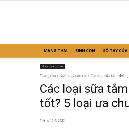
MANG THAI
SINH CON
SỔ TAY CỦA
Nuôi dạy con cái
Trang chủ
Nuôi dạy con cái
Các loại sữa tắm không t
Các loại sữa tắm
tốt? 5 loại ưa c
Tháng 10 4, 2022