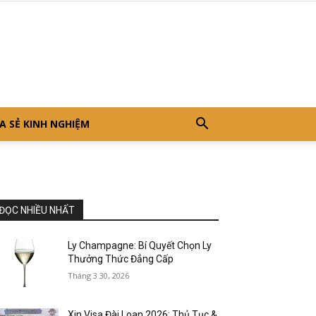
A SẺ KINH NGHIỆM
ĐỌC NHIỀU NHẤT
Ly Champagne: Bí Quyết Chọn Ly
Thưởng Thức Đẳng Cấp
Tháng 3 30, 2026
Xin Visa Đài Loan 2026: Thủ Tục &