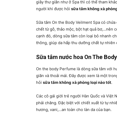
giây thư giãn như ở Spa thì có thể tham khả
người khi được hỏi
sữa tắm không xà phòng 
Sữa tắm On the Body Veilment Spa có chứa c
chết từ gỗ, thảo mộc, bột hạt quả bơ,…nên có
cạnh đó, dòng sữa tắm còn loại bỏ nhanh chó
thông, giúp da hấp thu dưỡng chất tự nhiên
Sữa tắm nước hoa On The Bod
On the body Perfume là dòng sữa tắm với h
giãn và thoải mái. Đây được xem là một tro
hỏi
sữa tắm không xà phòng loại nào tốt
.
Các cô gái giới trẻ người Hàn Quốc và Việt 
phải chăng. Đặc biệt với chiết xuất từ tự nhi
hương, vani,…an toàn cho làn da của bạn.