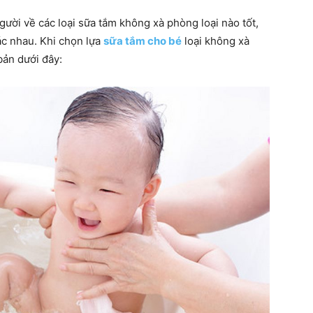
ời về các loại sữa tắm không xà phòng loại nào tốt,
ác nhau. Khi chọn lựa
sữa tắm cho bé
loại không xà
bản dưới đây:
hàng
đầu
cho