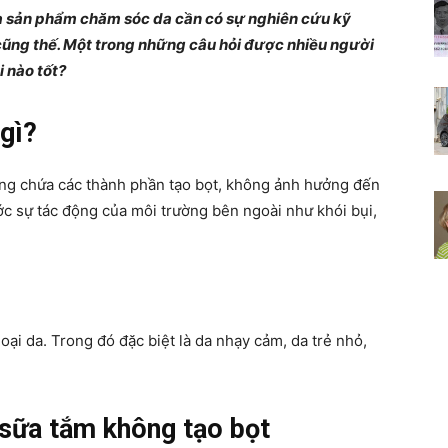
ựa sản phẩm chăm sóc da cần có sự nghiên cứu kỹ
Chia
cũng thế. Một trong những câu hỏi được nhiều người
i nào tốt?
gì?
sẻ
ông chứa các thành phần tạo bọt, không ảnh hưởng đến
ước sự tác động của môi trường bên ngoài như khói bụi,
bí
oại da. Trong đó đặc biệt là da nhạy cảm, da trẻ nhỏ,
quyết
 sữa tắm không tạo bọt