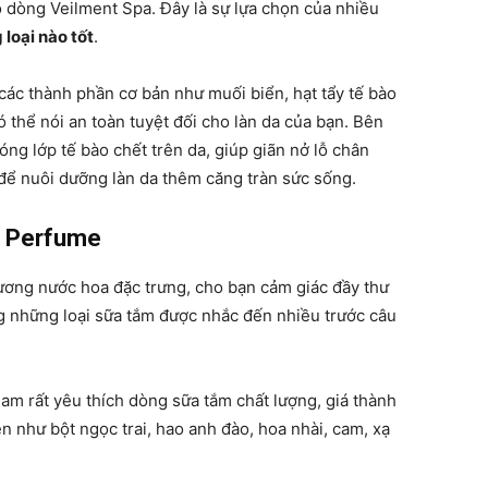
o dòng Veilment Spa. Đây là sự lựa chọn của nhiều
loại nào tốt
.
ác thành phần cơ bản như muối biển, hạt tẩy tế bào
 thể nói an toàn tuyệt đối cho làn da của bạn. Bên
ng lớp tế bào chết trên da, giúp giãn nở lỗ chân
 để nuôi dưỡng làn da thêm căng tràn sức sống.
y Perfume
ương nước hoa đặc trưng, cho bạn cảm giác đầy thư
ng những loại sữa tắm được nhắc đến nhiều trước câu
Nam rất yêu thích dòng sữa tắm chất lượng, giá thành
ên như bột ngọc trai, hao anh đào, hoa nhài, cam, xạ