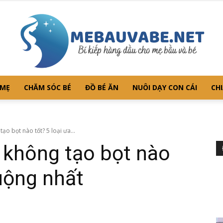
 MẸ
CHĂM SÓC BÉ
ĐỒ BÉ ĂN
NUÔI DẠY CON CÁI
CHI
Mebauvabe.net
ạo bọt nào tốt? 5 loại ưa...
 không tạo bọt nào
huộng nhất
–