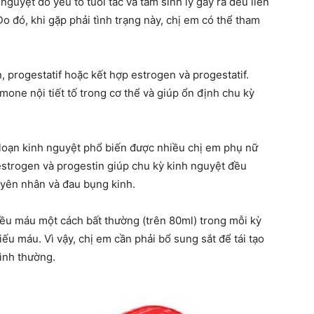
guyệt do yếu tố tuổi tác và tâm sinh lý gây ra đều liên
Do đó, khi gặp phải tình trạng này, chị em có thể tham
n, progestatif hoặc kết hợp estrogen và progestatif.
one nội tiết tố trong cơ thể và giúp ổn định chu kỳ
ối loạn kinh nguyệt phổ biến được nhiều chị em phụ nữ
estrogen và progestin giúp chu kỳ kinh nguyệt đều
uyên nhân và đau bụng kinh.
iều máu một cách bất thường (trên 80ml) trong mỗi kỳ
iếu máu. Vì vậy, chị em cần phải bổ sung sắt để tái tạo
bình thường.