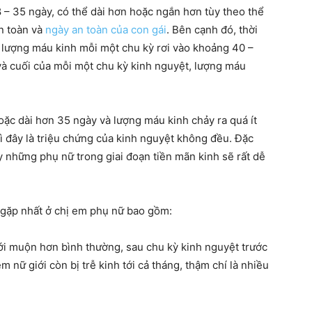
 – 35 ngày, có thể dài hơn hoặc ngắn hơn tùy theo thể
n toàn và
ngày an toàn của con gái
. Bên cạnh đó, thời
à lượng máu kinh mỗi một chu kỳ rơi vào khoảng 40 –
à cuối của mỗi một chu kỳ kinh nguyệt, lượng máu
hàng
ặc dài hơn 35 ngày và lượng máu kinh chảy ra quá ít
ì đây là triệu chứng của kinh nguyệt không đều. Đặc
y những phụ nữ trong giai đoạn tiền mãn kinh sẽ rất dễ
đầu
gặp nhất ở chị em phụ nữ bao gồm:
tới muộn hơn bình thường, sau chu kỳ kinh nguyệt trước
cho
nữ giới còn bị trễ kinh tới cả tháng, thậm chí là nhiều