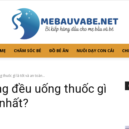
 MẸ
CHĂM SÓC BÉ
ĐỒ BÉ ĂN
NUÔI DẠY CON CÁI
CHI
Mebauvabe.net
thuốc gì là tốt và an toàn...
ng đều uống thuốc gì
 nhất?
–