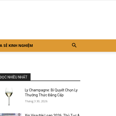
A SẺ KINH NGHIỆM
ĐỌC NHIỀU NHẤT
Ly Champagne: Bí Quyết Chọn Ly
Thưởng Thức Đẳng Cấp
Tháng 3 30, 2026
Xin Visa Đài Loan 2026: Thủ Tục &